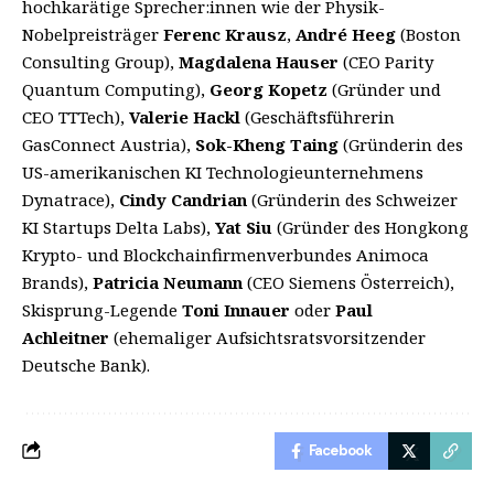
hochkarätige Sprecher:innen wie der Physik-
Nobelpreisträger
Ferenc Krausz
,
André Heeg
(Boston
Consulting Group),
Magdalena Hauser
(CEO Parity
Quantum Computing),
Georg Kopetz
(Gründer und
CEO TTTech),
Valerie Hackl
(Geschäftsführerin
GasConnect Austria),
Sok-Kheng Taing
(Gründerin des
US-amerikanischen KI Technologieunternehmens
Dynatrace),
Cindy Candrian
(Gründerin des Schweizer
KI Startups Delta Labs),
Yat Siu
(Gründer des Hongkong
Krypto- und Blockchainfirmenverbundes Animoca
Brands),
Patricia Neumann
(CEO Siemens Österreich),
Skisprung-Legende
Toni Innauer
oder
Paul
Achleitner
(ehemaliger Aufsichtsratsvorsitzender
Deutsche Bank).
Facebook