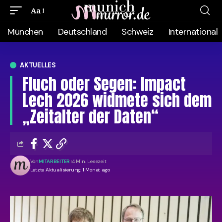
Aa
München
Deutschland
Schweiz
International
AKTUELLES
Fluch oder Segen: Impact
Lech 2026 widmete sich dem
„Zeitalter der Daten“
Von
MITARBEITER
4 Min. Lesezeit
Letzte Aktualisierung: 1 Monat ago