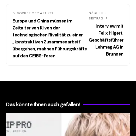
NÄCHSTER
VORHERIGER ARTIKEL
BEITRAG
Europa und China müssen im
Interview mit
Zeitalter von KI von der
Felix Hilgert,
technologischen Rivalität zu einer
Geschäftsführer
„konstruktiven Zusammenarbeit‘
Lehmag AG in
übergehen, mahnen Führungskräfte
Brunnen
auf den CEIBS-Foren
Das könnte Ihnen auch gefallen!