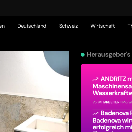
en
Deutschland
Schweiz
Wirtschaft
T
Herausgeber's
ANDRITZ mo
Maschinensa
Wasserkraftw
Von
MITARBEITER
1 Mona
Badenova 
Badenova wir
erfolgreich m