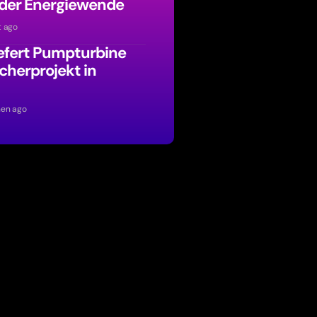
 der Energiewende
t ago
efert Pumpturbine
cherprojekt in
en ago