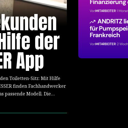
Finanzierung
Sekunden
Von
MITARBEITER
1 Mona
ANDRITZ li
für Pumpspei
Hilfe der
Frankreich
Von
MITARBEITER
2 Woch
ER App
en Toiletten-Sitz: Mit Hilfe
ISSER finden Fachhandwerker
as passende Modell. Die…