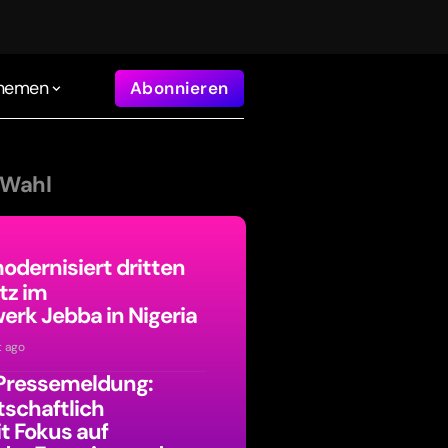
hemen
Abonnieren
 Wahl
dernisiert dritten
tz im
erk Jebba in Nigeria
t ago
Pressemeldung:
tschaftlich
it Fokus auf