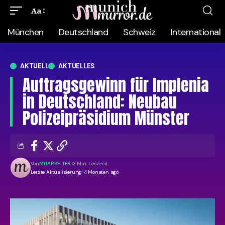
Aa
München
Deutschland
Schweiz
International
AKTUELL
AKTUELLES
Auftragsgewinn für Implenia
in Deutschland: Neubau
Polizeipräsidium Münster
Von
MITARBEITER
3 Min. Lesezeit
Letzte Aktualisierung: 4 Monaten ago