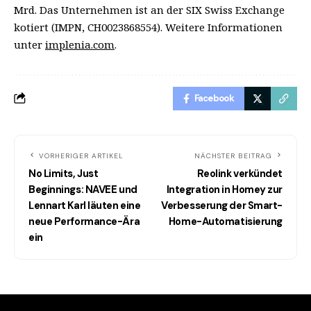
Mrd. Das Unternehmen ist an der SIX Swiss Exchange
kotiert (IMPN, CH0023868554). Weitere Informationen
unter
implenia.com
.
Facebook
VORHERIGER ARTIKEL
NÄCHSTER BEITRAG
No Limits, Just
Reolink verkündet
Beginnings: NAVEE und
Integration in Homey zur
Lennart Karl läuten eine
Verbesserung der Smart-
neue Performance-Ära
Home-Automatisierung
ein