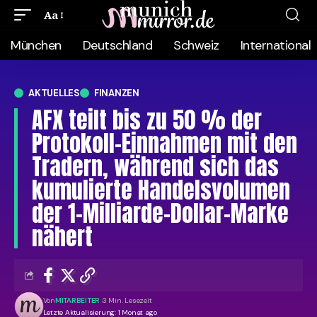
Aa
München
Deutschland
Schweiz
International
AKTUELLES
FINANZEN
AFX teilt bis zu 50 % der
Protokoll-Einnahmen mit den
Tradern, während sich das
kumulierte Handelsvolumen
der 1-Milliarde-Dollar-Marke
nähert
Von
MITARBEITER
3 Min. Lesezeit
Letzte Aktualisierung: 1 Monat ago