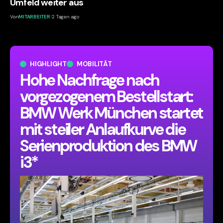
Umfeld weiter aus
Von
MITARBEITER
2 Tagen ago
HIGHLIGHT
MOBILITÄT
Hohe Nachfrage nach
vorgezogenem Bestellstart:
BMW Werk München startet
mit steiler Anlaufkurve die
Serienproduktion des BMW
i3*