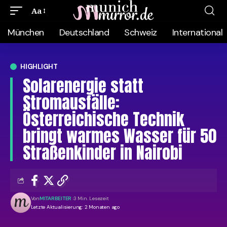
Aa
München
Deutschland
Schweiz
International
HIGHLIGHT
Solarenergie statt
Stromausfälle:
Österreichische Technik
bringt warmes Wasser für 50
Straßenkinder in Nairobi
Von
MITARBEITER
3 Min. Lesezeit
Letzte Aktualisierung: 2 Monaten ago