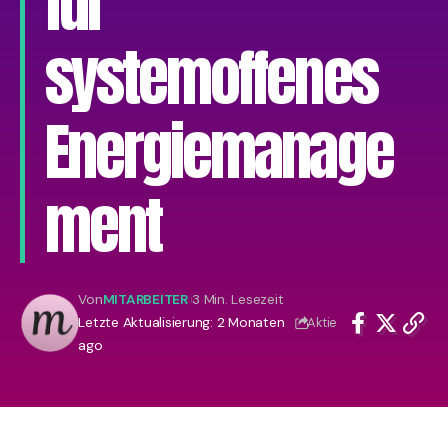
für
systemoffenes
Energiemanage
ment
Von
MITARBEITER
3 Min. Lesezeit
Letzte Aktualisierung: 2 Monaten
Aktie
ago