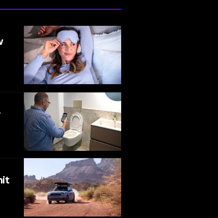
w
r
mit