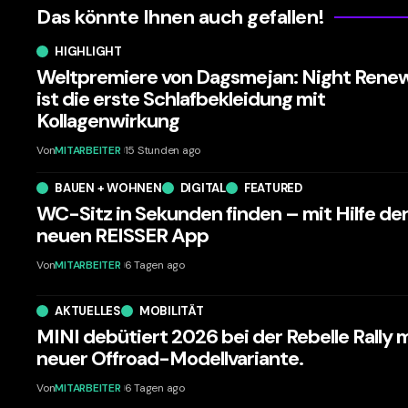
Das könnte Ihnen auch gefallen!
HIGHLIGHT
Weltpremiere von Dagsmejan: Night Rene
ist die erste Schlafbekleidung mit
Kollagenwirkung
Von
MITARBEITER
15 Stunden ago
BAUEN + WOHNEN
DIGITAL
FEATURED
WC-Sitz in Sekunden finden – mit Hilfe de
neuen REISSER App
Von
MITARBEITER
6 Tagen ago
AKTUELLES
MOBILITÄT
MINI debütiert 2026 bei der Rebelle Rally 
neuer Offroad-Modellvariante.
Von
MITARBEITER
6 Tagen ago